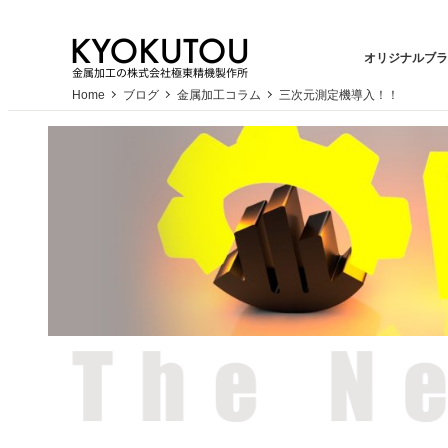
メ
イ
オリジナルブラ
ン
コ
Home
ブログ
金属加工コラム
三次元測定機導入！！
ン
テ
ン
ツ
へ
移
動