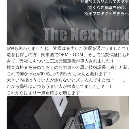
GWも終わりましたね、皆様は充実した休暇を過ごせましたで
造をお探しの方、関東圏でOEM・ODM、そして品質保証にも
さて、弊社にもついに三次元測定機が導入されました！
検査資格者を決めておくのも大事かと思い技術課長（右）と新
これで怖かったφ300以上の内径がちゃんと測れます！
大きい内径はうまい人が測らないとズレるんですよね・・・。
だから弊社はいつもうまい人が検査してました( ´∀｀ )
これからはより一層正確さが増します！