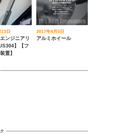
月13日
2017年4月5日
投稿日
スエンジニアリ
アルミホイール
US304】【フ
ー装置】
ック