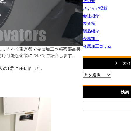
その他
メディア掲載
会社紹介
未分類
製品紹介
金属加工
金属加工コラム
しょうか？東京都で金属加工や精密部品製
対応可能な企業についてご紹介します。
アーカイ
人のT君に任せました。
検索