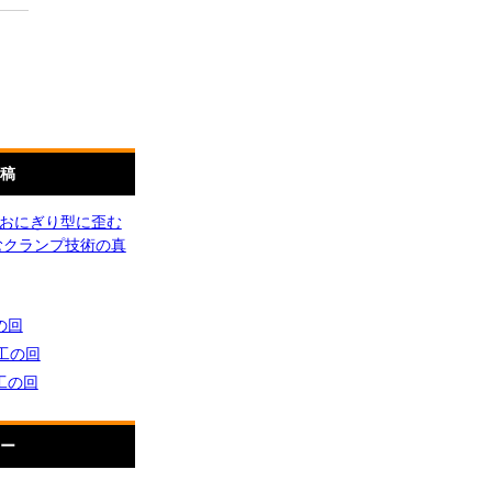
稿
工でおにぎり型に歪む
むクランプ技術の真
の回
加工の回
加工の回
ー