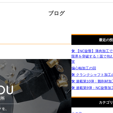
ブログ
最近の投
🛠️ 【NC旋盤】薄肉加
限界を突破する！面で包
実
偏心軸加工の回
🛠️ クランクシャフト加工
🛠️ 連載第10弾：難削材
🛠️ 連載第9弾：NC旋盤
カテゴリ