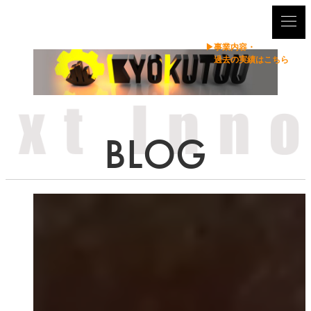
メ
イ
ン
事業内容・
コ
過去の実績はこちら
ン
テ
ン
ツ
へ
移
動
ブログ