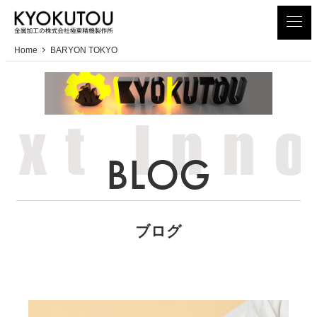
メ
イ
ン
Home
BARYON TOKYO
コ
ン
テ
ン
ツ
へ
移
動
ブログ