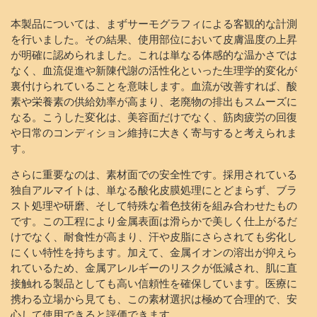
本製品については、まずサーモグラフィによる客観的な計測
を行いました。その結果、使用部位において皮膚温度の上昇
が明確に認められました。これは単なる体感的な温かさでは
なく、血流促進や新陳代謝の活性化といった生理学的変化が
裏付けられていることを意味します。血流が改善すれば、酸
素や栄養素の供給効率が高まり、老廃物の排出もスムーズに
なる。こうした変化は、美容面だけでなく、筋肉疲労の回復
や日常のコンディション維持に大きく寄与すると考えられま
す。
さらに重要なのは、素材面での安全性です。採用されている
独自アルマイトは、単なる酸化皮膜処理にとどまらず、ブラ
スト処理や研磨、そして特殊な着色技術を組み合わせたもの
です。この工程により金属表面は滑らかで美しく仕上がるだ
けでなく、耐食性が高まり、汗や皮脂にさらされても劣化し
にくい特性を持ちます。加えて、金属イオンの溶出が抑えら
れているため、金属アレルギーのリスクが低減され、肌に直
接触れる製品としても高い信頼性を確保しています。医療に
携わる立場から見ても、この素材選択は極めて合理的で、安
心して使用できると評価できます。