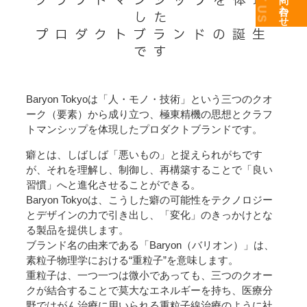
クラフトマンシップを体現
した
プロダクトブランドの誕生
です
Baryon Tokyoは「人・モノ・技術」という三つのクオ
ーク（要素）から成り立つ、極東精機の思想とクラフ
トマンシップを体現したプロダクトブランドです。
癖とは、しばしば「悪いもの」と捉えられがちです
が、それを理解し、制御し、再構築することで「良い
習慣」へと進化させることができる。
Baryon Tokyoは、こうした癖の可能性をテクノロジー
とデザインの力で引き出し、「変化」のきっかけとな
る製品を提供します。
ブランド名の由来である「Baryon（バリオン）」は、
素粒子物理学における“重粒子”を意味します。
重粒子は、一つ一つは微小であっても、三つのクオー
クが結合することで莫大なエネルギーを持ち、医療分
野ではがん治療に用いられる重粒子線治療のように社