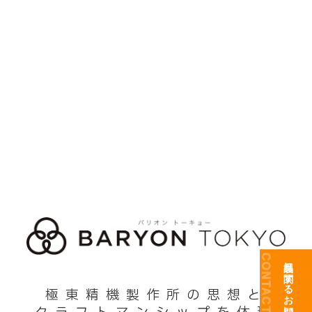
2026受賞
iF DESIGN AWARDS(iFデザインアワード)は、1953年
から続く権威のあるデザイン賞のひとつで、国際的に
優れたデザインとして受賞製品が選定されます。
この度、当社オリジナルプロダクトのバリオンロール
が受賞いたしました。
Created by Kyokutou Engineering & Design Co., Ltd.
CONTACT US
製品に関するお問い合わせ
極東精機製作所の思想と