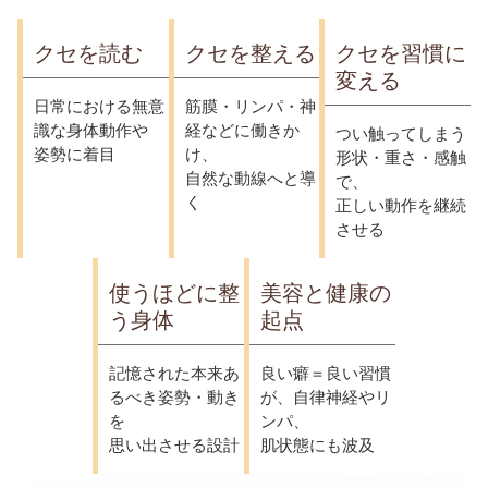
クセを読む
クセを整える
クセを習慣に
変える
日常における無意
筋膜・リンパ・神
識な身体動作や
経などに働きか
つい触ってしまう
姿勢に着目
け、
形状・重さ・感触
自然な動線へと導
で、
く
正しい動作を継続
させる
使うほどに整
美容と健康の
う身体
起点
記憶された本来あ
良い癖＝良い習慣
るべき姿勢・動き
が、自律神経やリ
を
ンパ、
思い出させる設計
肌状態にも波及