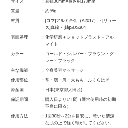
サイズ
直径30mm×長さ約170mm
質量
約95g
材質
[コマ]アルミ合金（A2017）・[リュー
ズ]真鍮・[軸]SUS304
表面処理
化学研磨＋ショットブラスト＋アル
マイト
カラー
ゴールド・シルバー・ブラウン・グ
レー・ブラック
主な機能
全身美容マッサージ
使用部位
掌・腕・肩・太もも・ふくらはぎ
原産国
日本(東京都大田区)
保証期間
購入日より1年間（通常使用時の初期
不良に限る）
使用方法
1回30秒～2分を目安に、乾いた清潔
な肌の上で軽く転がしてください。