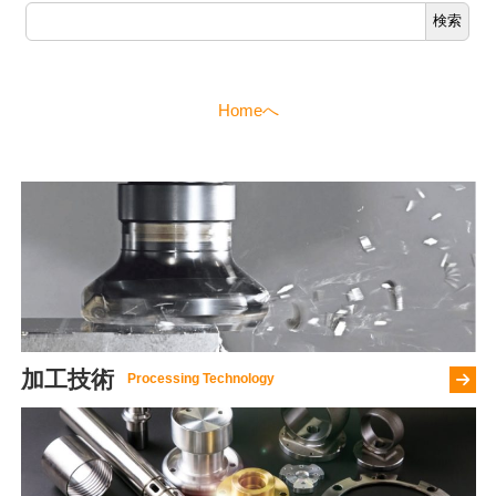
検索
Homeへ
加工技術
さ
ら
に
詳