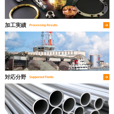
し
く
加工実績
さ
ら
に
詳
し
く
対応分野
さ
ら
に
詳
し
く