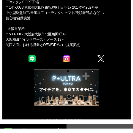
OTAテクノCORE工場
〒144-0033 東京都大田区東糀谷6丁目4−17 201号室 202号室
中小型旋盤加工/量産加工（クランクシャフト/美顔器部品 など）/
偏心軸/自動旋盤
大阪営業所
〒530-0017 大阪府大阪市北区角田町8-1
大阪梅田ツインタワーズ・ノース 19F
関西方面における営業とOEM/ODMのご提案拠点
Copyright © 株式会社極東精機製作所 All rights reserved.