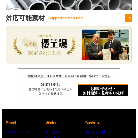
対応可能素材
さ
ら
に
詳
し
く
お問い合わせ・
無料相談・見積もり依頼
Brand
Works
Business
BARYON TOKYO
加工技術
選ばれる理由