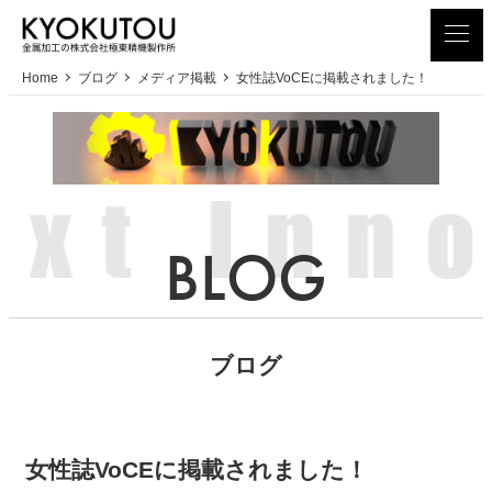
メ
イ
ン
Home
ブログ
メディア掲載
女性誌VoCEに掲載されました！
コ
ン
テ
ン
ツ
へ
移
動
ブログ
女性誌VoCEに掲載されました！