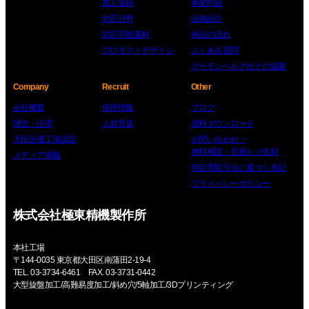
加工実績
事業内容
対応分野
設備紹介
対応可能素材
納品の流れ
プロダクトデザイン
よくある質問
グーテンベルク社との協業
Company
Recruit
Other
会社概要
採用情報
ブログ
理念・沿革
人材育成
資料ダウンロード
大田区優工場認定
お問い合わせ・
無料相談・見積もり依頼
メディア掲載
特定商取引法に基づく表記
プライバシーポリシー
株式会社極東精機製作所
本社工場
〒144-0035 東京都大田区南蒲田2-19-4
TEL. 03-3734-6461 FAX. 03-3731-0442
大型旋盤加工/高難易度加工/斜め穴/5軸加工/3Dプリンティング